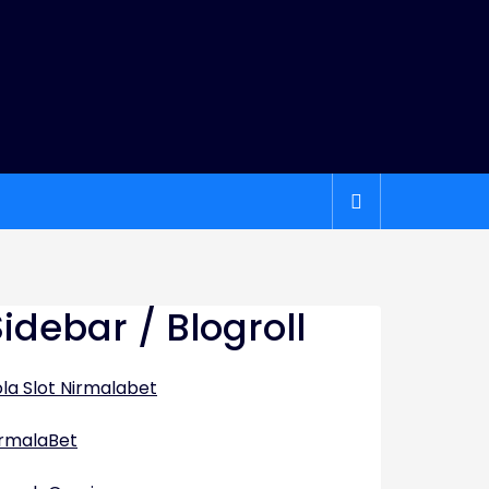
idebar / Blogroll
la Slot Nirmalabet
irmalaBet