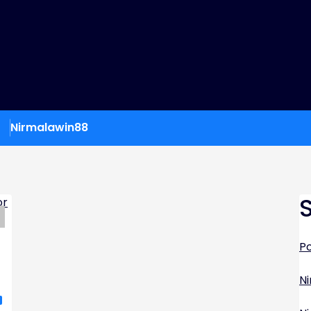
Nirmalawin88
S
Po
N