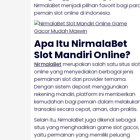
NirmalaBet menjadi pilihan favorit bagi par
pemain slot online di Indonesia.
Apa Itu NirmalaBet
Slot Mandiri Online?
NirmalaBet
merupakan salah satu situs slot
online yang menyediakan berbagai jenis
permainan slot dari provider ternama.
Dengan sistem deposit menggunakan
rekening mandiri, platform ini memberikan
kemudahan bagi pemain dalam melakuka
transaksi secara cepat, aman, dan praktis.
Selain itu, NirmalaBet juga dikenal sebagai
situs yang menghadirkan game slot gacor,
yaitu permainan yang memiliki peluang