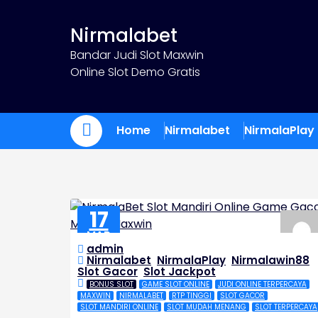
Skip
to
Nirmalabet
content
Bandar Judi Slot Maxwin
Online Slot Demo Gratis
Home
Nirmalabet
NirmalaPlay
17
MAR
2026
admin
Nirmalabet
,
NirmalaPlay
,
Nirmalawin88
,
Slot Gacor
,
Slot Jackpot
BONUS SLOT
GAME SLOT ONLINE
JUDI ONLINE TERPERCAYA
MAXWIN
NIRMALABET
RTP TINGGI
SLOT GACOR
SLOT MANDIRI ONLINE
SLOT MUDAH MENANG
SLOT TERPERCAYA