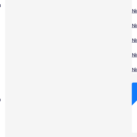
a
N
N
N
N
N
n