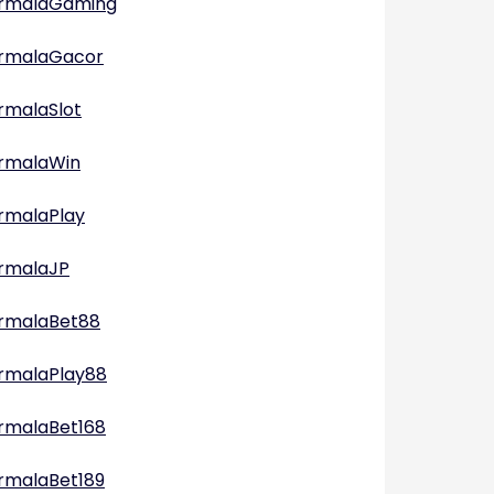
irmalaGaming
irmalaGacor
rmalaSlot
irmalaWin
irmalaPlay
irmalaJP
irmalaBet88
irmalaPlay88
irmalaBet168
irmalaBet189